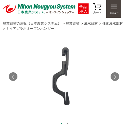
全品
税込
カート
農業資材の通販【日本農業システム】
>
農業資材
>
灌水資材
>
住化灌水部材
>
ナイアガラ用オープンハンガー