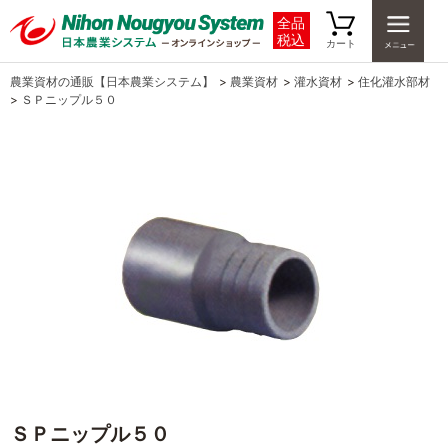
全品
税込
カート
農業資材の通販【日本農業システム】
>
農業資材
>
灌水資材
>
住化灌水部材
>
ＳＰニップル５０
ＳＰニップル５０