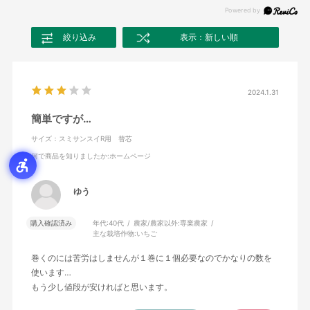
絞り込み
表示：新しい順
2024.1.31
簡単ですが…
サイズ：スミサンスイR用 替芯
何で商品を知りましたか
:ホームページ
ゆう
購入確認済み
年代:
40代
農家/農家以外:
専業農家
主な栽培作物:
いちご
巻くのには苦労はしませんが１巻に１個必要なのでかなりの数を
使います…
もう少し値段が安ければと思います。