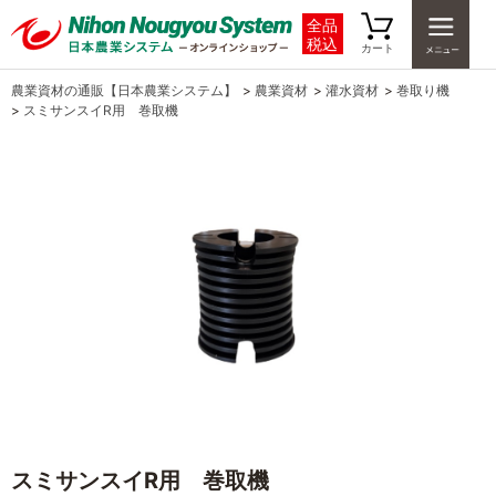
全品
税込
カート
農業資材の通販【日本農業システム】
>
農業資材
>
灌水資材
>
巻取り機
>
スミサンスイR用 巻取機
スミサンスイR用 巻取機