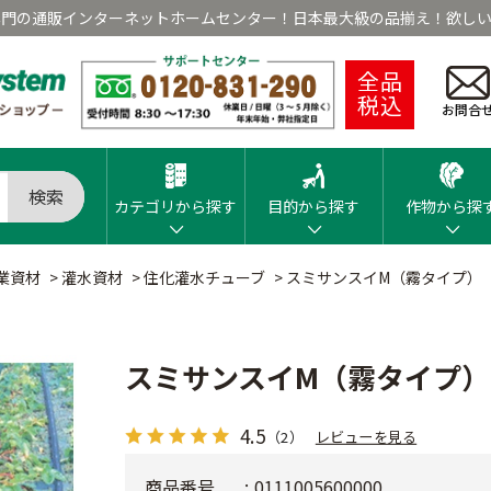
専門の通販インターネットホームセンター！日本最大級の品揃え！欲しい
全品
税込
お問合
検索
カテゴリから探す
目的から探す
作物から探
業資材
>
灌水資材
>
住化灌水チューブ
>
スミサンスイM（霧タイプ）
スミサンスイM（霧タイプ）
4.5
（2）
レビューを見る
商品番号
0111005600000