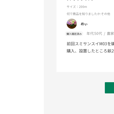
サイズ：200m
何で商品を知りましたか
:その他
めぃ
年代:
50代
農家
購入確認済み
前回スミサンスイM03を
購入、設置したところ畝