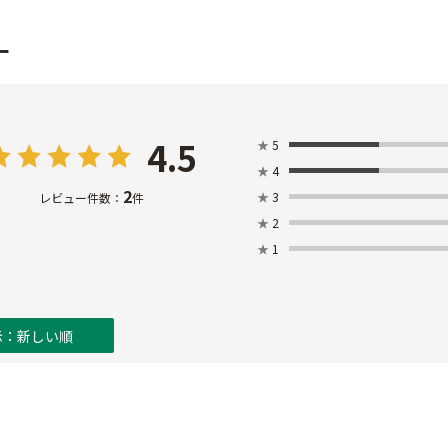
ー
4.5
★
5
★
4
2
★
3
レビュー件数：
件
★
2
★
1
示：新しい順