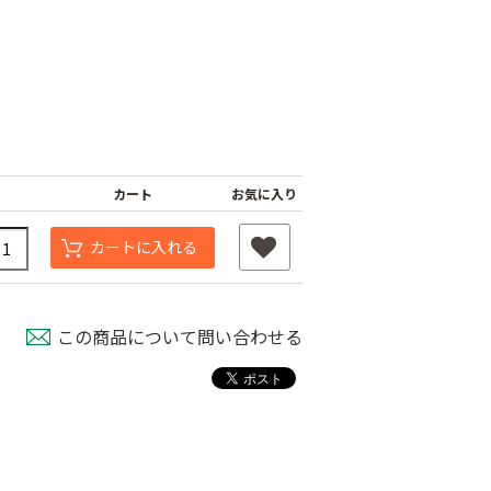
カート
お気に入り
カートに入れる
タッチニップル
チューブフィルター
ワンタッチストッパ
スミチュー
M
ー M
￥440
￥210
この商品について問い合わせる