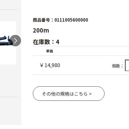
商品番号：0111005600000
200m
在庫数：4
単価
￥14,980
個数：
ワンタッチニップル
スクリューニップル
ワン
20（スミサンス
25（
￥730
イ）
ブ）
￥380
￥420
その他の規格はこちら >