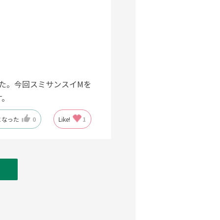
した。今回スミサンスイMを
す。
になった
0
Like!
1