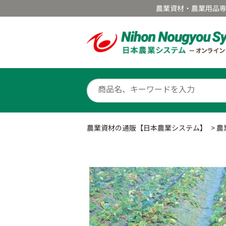
農業資材・農業用品
農業資材の通販【日本農業システム】
>
農