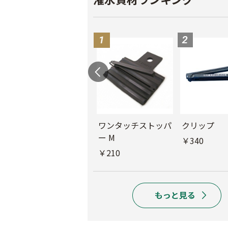
ル
チューブフィルター
ワンタッチストッパ
クリップ
M
ー M
￥340
￥440
￥210