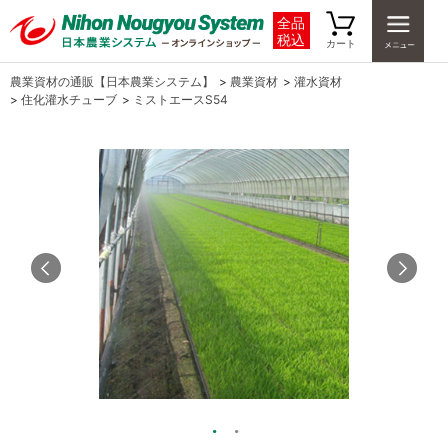
全品
税込
カート
農業資材の通販【日本農業システム】
>
農業資材
>
灌水資材
>
住化灌水チューブ
>
ミストエースS54