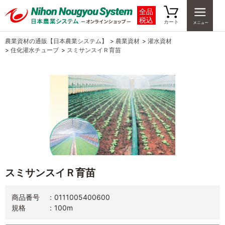
全品
税込
カート
農業資材の通販【日本農業システム】
>
農業資材
>
灌水資材
>
住化灌水チューブ
>
スミサンスイＲ育苗
スミサンスイＲ育苗
商品番号
0111005400600
規格
100m