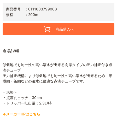
商品番号
0111003799003
規格
200m
商品購入へ
商品説明
傾斜地でも均一性の高い潅水が出来る肉厚タイプの圧力補正付き点
滴チューブ
圧力補正機構により傾斜地でも均一性の高い潅水が出来るため、果
樹園・茶園などの潅水に最適な点滴チューブです。
＜規格＞
・点滴孔ピッチ：30cm
・ドリッパー吐出量：2.3L/時
⇒メーカーHPはこちら