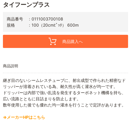
タイフーンプラス
商品番号
0111003700108
規格
100（20cmﾋﾟｯﾁ） 600m
商品購入へ
商品説明
継ぎ目のないシームレスチューブに、射出成型で作られた精密なド
リッパーが溶着されている為、耐久性が高く灌水が均一です。
ドリッパーは内部で強い乱流を発生するターボネット機構を持ち、
広い流路とともに目詰まりを防止します。
数年使用した後でも優れた均一灌水を行うことで定評があります。
⇒メーカーHPはこちら