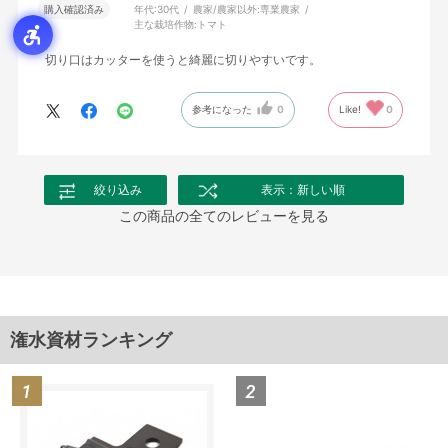
購入確認済み
年代:
30代
農家/農家以外:
専業農家
主な栽培作物:
トマト
切り口はカッターを使うと綺麗に切りやすいです。
参考になった
0
Like!
0
絞り込み
表示：新しい順
この商品の全てのレビューを見る
潅水資材ランキング