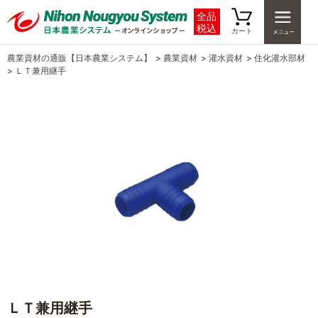
全品
税込
カート
農業資材の通販【日本農業システム】
>
農業資材
>
灌水資材
>
住化灌水部材
>
ＬＴ兼用継手
ＬＴ兼用継手