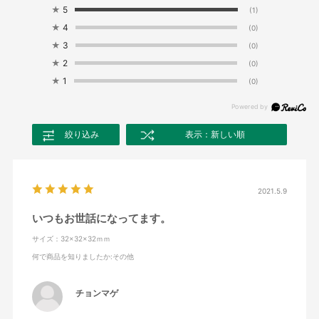
★
5
(1)
★
4
(0)
★
3
(0)
★
2
(0)
★
1
(0)
絞り込み
表示：新しい順
2021.5.9
いつもお世話になってます。
サイズ：32×32×32ｍｍ
何で商品を知りましたか
:その他
チョンマゲ