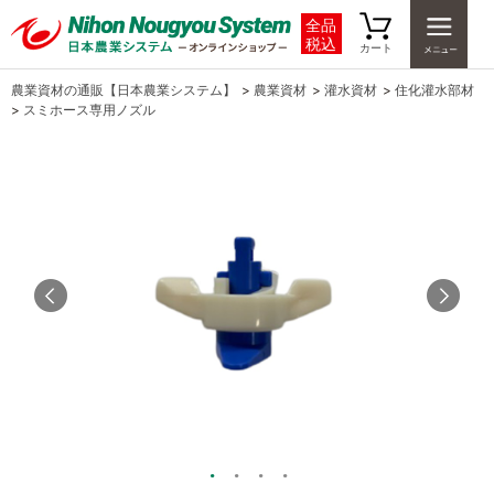
全品
税込
カート
農業資材の通販【日本農業システム】
>
農業資材
>
灌水資材
>
住化灌水部材
>
スミホース専用ノズル