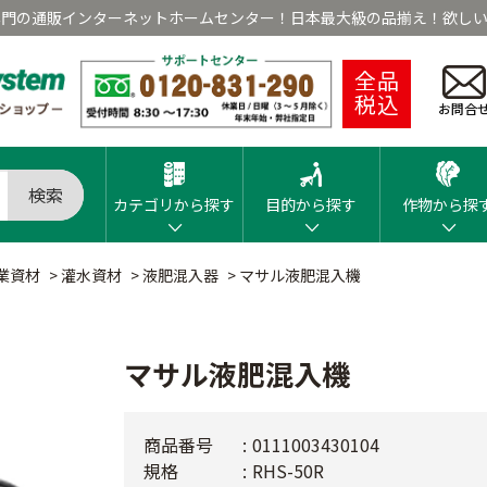
専門の通販インターネットホームセンター！日本最大級の品揃え！欲しい
全品
税込
お問合
検索
カテゴリから探す
目的から探す
作物から探
業資材
>
灌水資材
>
液肥混入器
>
マサル液肥混入機
マサル液肥混入機
商品番号
0111003430104
規格
RHS-50R