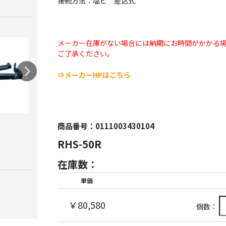
接続方法：塩ビ 差込式
メーカー在庫がない場合には納期にお時間がかかる
ご了承ください。
⇒メーカーHPはこちら
ワンタッチニップル
スクリューニップル
ワン
商品番号：0111003430104
20（スミサンス
25（
￥730
RHS-50R
イ）
ブ）
在庫数：
￥380
￥420
単価
￥80,580
個数：