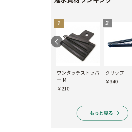
ル
チューブフィルター
ワンタッチストッパ
クリップ
M
ー M
￥340
￥440
￥210