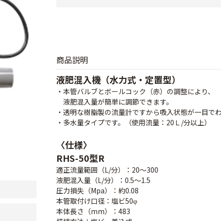
商品説明
液肥混入機（水力式・定置型）
・本管バルブとボールコック（赤）の調整により、
液肥混入量が簡単に調節できます。
・透明な樹脂製の流量計ですから吸入状態が一目で
・多水量タイプです。（使用流量：20Ｌ/分以上）
〈仕様〉
RHS-50型R
適正流量範囲（L/分）：20～300
液肥混入量（L/分）：0.5～1.5
圧力損失（Mpa）：約0.08
本管取付け口径：塩ビ50φ
本体長さ（mm）：483