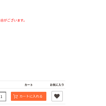
場合がございます。
タッチニップル
チューブフィルター
ワンタッチストッパ
スミチュー
M
ー M
￥440
￥210
カート
お気に入り
カートに入れる