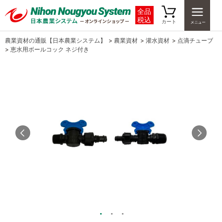
全品
税込
カート
農業資材の通販【日本農業システム】
>
農業資材
>
灌水資材
>
点滴チューブ
>
恵水用ボールコック ネジ付き