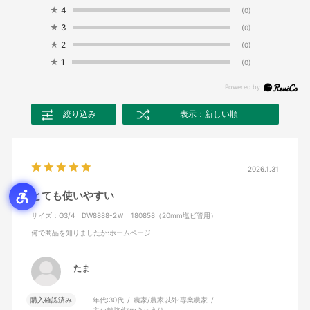
★
4
(0)
★
3
(0)
★
2
(0)
★
1
(0)
絞り込み
表示：新しい順
2026.1.31
とても使いやすい
サイズ：G3/4 DW8888-2Ｗ 180858（20mm塩ビ管用）
何で商品を知りましたか
:ホームページ
たま
購入確認済み
年代:
30代
農家/農家以外:
専業農家
主な栽培作物:
きゅうり