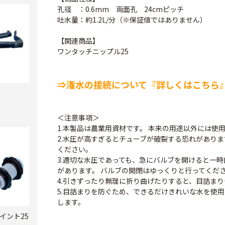
孔径 ：0.6mm 両面孔 24cmピッチ
吐水量：約1.2L/分（※保証値ではありません）
【関連商品】
ワンタッチニップル25
⇒潅水の接続について『詳しくはこちら
＜注意事項＞
1.本製品は農業用資材です。 本来の用途以外には使
2.水圧が高すぎるとチューブが破裂する恐れがあり
ください。
3.適切な水圧であっても、急にバルブを開けると一
があります。 バルブの開閉はゆっくりと行ってくだ
4.引きずったり無理に折り曲げたりすると、目詰ま
5.目詰まりを防ぐため、できるだけきれいな水を使
します。
イント25