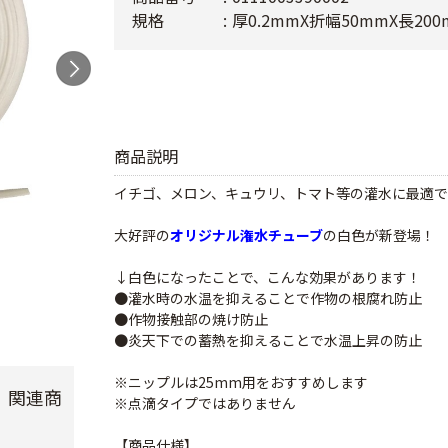
規格
厚0.2mmX折幅50mmX長20
商品説明
イチゴ、メロン、キュウリ、トマト等の灌水に最適で
大好評の
オリジナル潅水チューブ
の白色が新登場！
↓白色になったことで、こんな効果があります！
●灌水時の水温を抑えることで作物の根腐れ防止
●作物接触部の焼け防止
●炎天下での蓄熱を抑えることで水温上昇の防止
※ニップルは25mm用をおすすめします
 関連商
※点滴タイプではありません
【商品仕様】