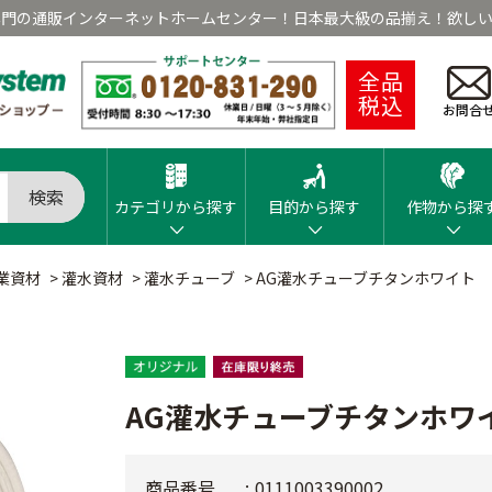
専門の通販インターネットホームセンター！日本最大級の品揃え！欲しい
全品
税込
お問合
検索
カテゴリから探す
目的から探す
作物から探
業資材
>
灌水資材
>
灌水チューブ
>
AG灌水チューブチタンホワイト
AG灌水チューブチタンホワ
商品番号
0111003390002