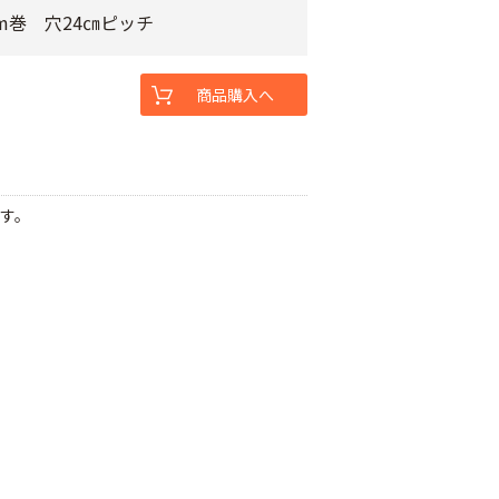
0m巻 穴24㎝ピッチ
商品購入へ
す。