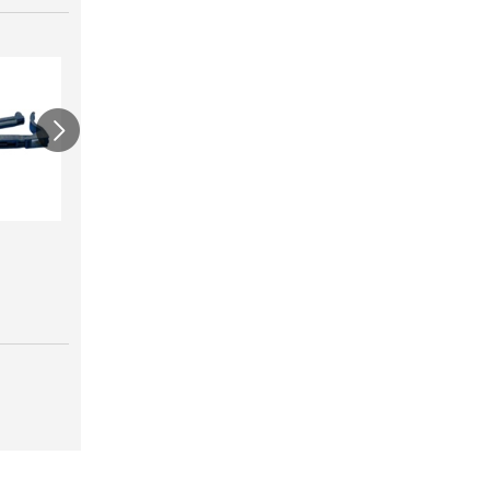
ワンタッチニップル
スクリューニップル
ワン
20（スミサンス
25（
￥730
イ）
ブ）
￥380
￥420