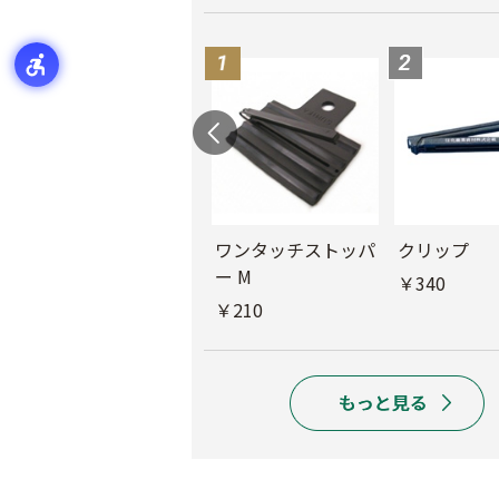
ル
チューブフィルター
ワンタッチストッパ
クリップ
M
ー M
￥340
￥440
￥210