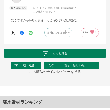
購入確認済み
年代:
30代
農家/農家以外:
兼業農家
主な栽培作物:
里いも
安くて水のかかりも良好。ねじれやすい点が減点。
参考になった
0
Like!
0
もっと見る
絞り込み
表示：新しい順
この商品の全てのレビューを見る
潅水資材ランキング