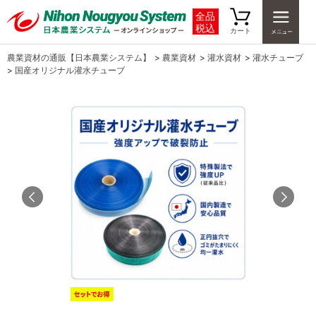
全品
税込
カート
農業資材の通販【日本農業システム】
>
農業資材
>
灌水資材
>
灌水チューブ
>
国産オリジナル灌水チューブ