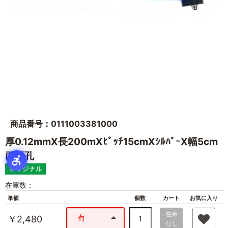
商品番号：0111003381000
厚0.12mmX長200mXﾋﾟｯﾁ15cmXｼﾙﾊﾞｰX幅5cm
両面孔
在庫数：
単価
個数
カート
お気に入り
在庫
有
￥2,480
なし