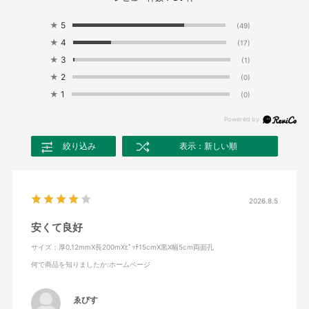
★
5
(49)
★
4
(17)
★
3
(1)
★
2
(0)
★
1
(0)
絞り込み
表示：新しい順
2026.8.5
安くて良好
サイズ：厚0.12mmX長200mXﾋﾟｯﾁ15cmX黒X幅5cm両面孔
何で商品を知りましたか
:ホームページ
ゑびす