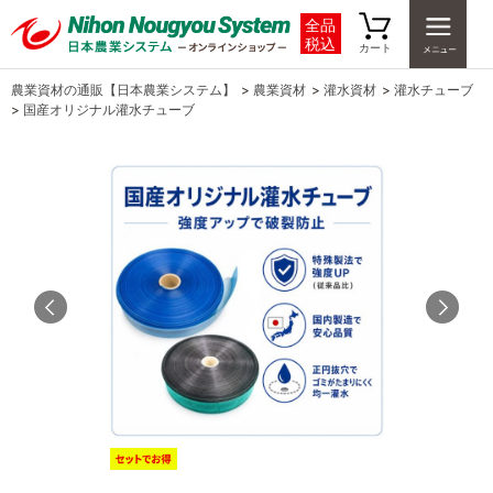
全品
税込
カート
農業資材の通販【日本農業システム】
>
農業資材
>
灌水資材
>
灌水チューブ
>
国産オリジナル灌水チューブ