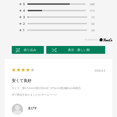
★
5
(49)
★
4
(17)
★
3
(1)
★
2
(0)
★
1
(0)
絞り込み
表示：新しい順
2026.8.5
安くて良好
サイズ：厚0.12mmX長200mXﾋﾟｯﾁ15cmX黒X幅5cm両面孔
何で商品を知りましたか
:ホームページ
ゑびす