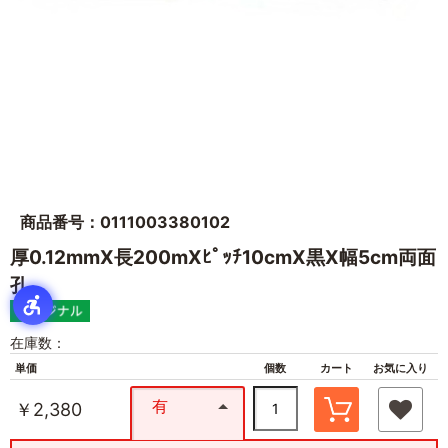
商品番号：0111003380102
厚0.12mmX長200mXﾋﾟｯﾁ10cmX黒X幅5cm両面
孔
在庫数：
単価
個数
カート
お気に入り
有
￥2,380