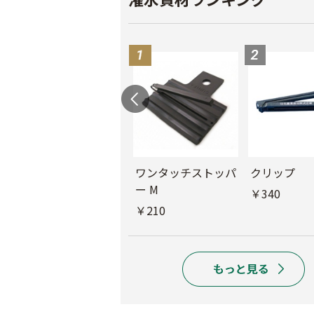
ル
チューブフィルター
ワンタッチストッパ
クリップ
M
ー M
￥340
￥440
￥210