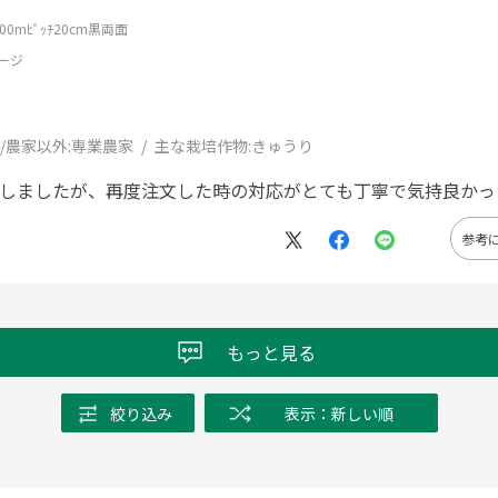
0mﾋﾟｯﾁ20cm黒両面
ージ
/農家以外:
専業農家
主な栽培作物:
きゅうり
ルしましたが、再度注文した時の対応がとても丁寧で気持良かっ
参考
もっと見る
絞り込み
表示：新しい順