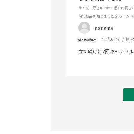
サイズ：厚さ0.13mm幅5cm長さ20
何で商品を知りましたか
:ホームペ
no name
年代:
60代
農家
購入確認済み
立て続けに2回キャンセ