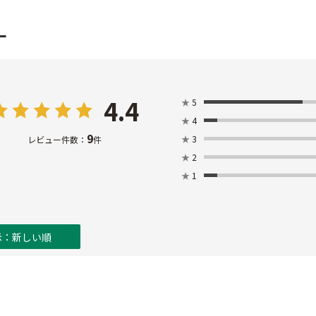
ー
4.4
★
5
★
4
9
★
3
レビュー件数：
件
★
2
★
1
示：新しい順