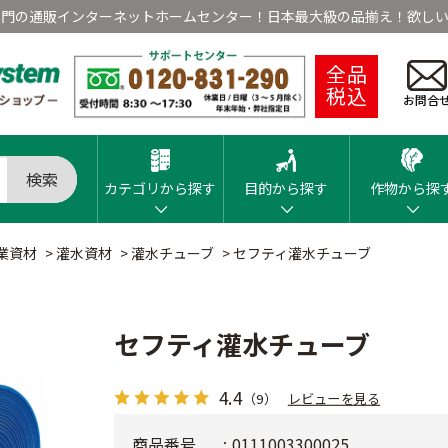
専門の通販インターネットホームセンター！日本最大級の品揃え！欲しい
全品
税込
お問合
検索
カテゴリから探す
目的から探す
作物から探
業資材
>
灌水資材
>
灌水チューブ
>
セフティ灌水チューブ
セフティ灌水チューブ
4.4
（9）
レビューを見る
商品番号
0111003300025