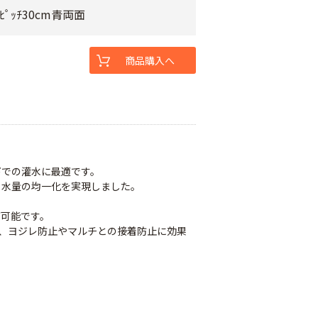
ﾋﾟｯﾁ30cm青両面
商品購入へ
下での灌水に最適です。
と水量の均一化を実現しました。
が可能です。
で、ヨジレ防止やマルチとの接着防止に効果