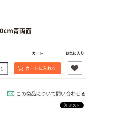
ﾁ30cm青両面
カート
お気に入り
カートに入れる
タッチニップル
チューブフィルター
ワンタッチストッパ
スミチュー
M
ー M
￥440
￥210
この商品について問い合わせる