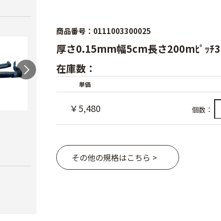
商品番号：0111003300025
厚さ0.15mm幅5cm長さ200mﾋﾟｯ
在庫数：
単価
￥5,480
個数：
ワンタッチニップル
スクリューニップル
ワン
20（スミサンス
25（
￥730
イ）
ブ）
その他の規格はこちら >
￥380
￥420