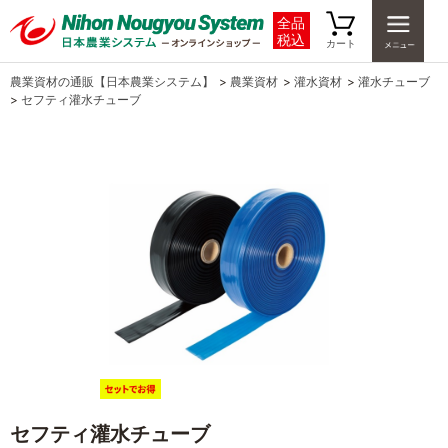
全品
税込
カート
農業資材の通販【日本農業システム】
>
農業資材
>
灌水資材
>
灌水チューブ
>
セフティ灌水チューブ
セフティ灌水チューブ