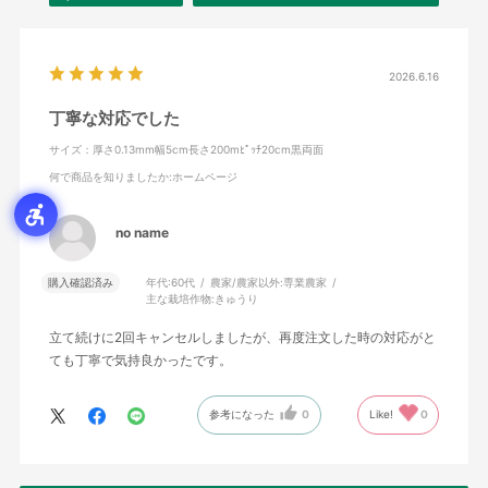
2026.6.16
丁寧な対応でした
サイズ：厚さ0.13mm幅5cm長さ200mﾋﾟｯﾁ20cm黒両面
何で商品を知りましたか
:ホームページ
no name
購入確認済み
年代:
60代
農家/農家以外:
専業農家
主な栽培作物:
きゅうり
立て続けに2回キャンセルしましたが、再度注文した時の対応がと
ても丁寧で気持良かったです。
参考になった
0
Like!
0