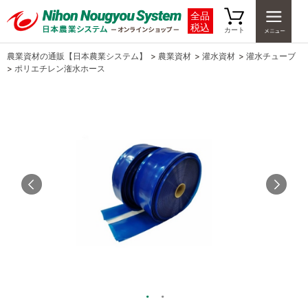
全品
税込
カート
農業資材の通販【日本農業システム】
>
農業資材
>
灌水資材
>
灌水チューブ
>
ポリエチレン潅水ホース