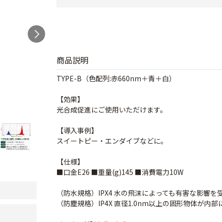
商品説明
TYPE-B（色配列:赤660nm＋青＋白）
【効果】
光合成促進にご使用いただけます。
【導入事例】
スイートピー・エンダイブなどに。
【仕様】
■口金E26 ■重量(g)145 ■消費電力10W
（防水規格）IPX4 水の飛沫によっても有害な影響を
（防塵規格）IP4X 直径1.0nm以上の固形物体が内