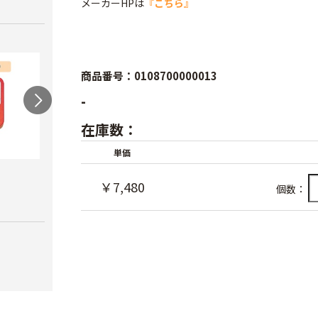
メーカーHPは
『こちら』
商品番号：0108700000013
-
在庫数：
単価
農電マット 単相
光分解テープ（マッ
ラン
￥7,480
個数：
クステープナー用）
￥19,980
￥3,4
￥1,340