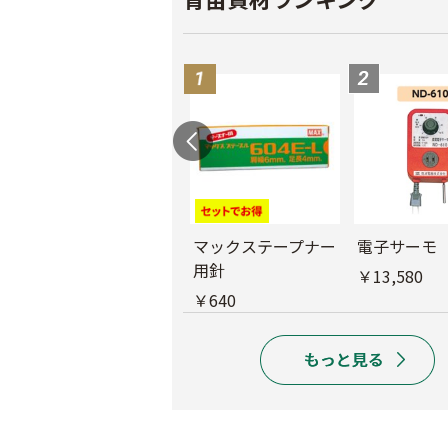
バインダー紐 ジュ
マックステープナー
電子サーモ
ート
用針
￥13,580
￥1,980
￥640