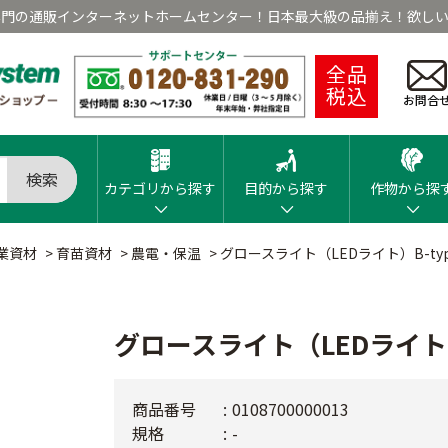
専門の通販インターネットホームセンター！日本最大級の品揃え！欲しい
全品
税込
お問合
検索
カテゴリから探す
目的から探す
作物から探
業資材
>
育苗資材
>
農電・保温
>
グロースライト（LEDライト）B-ty
グロースライト（LEDライト）
商品番号
0108700000013
規格
-