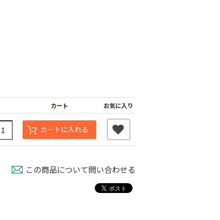
カート
お気に入り
ナーピン
バインダー紐 ジュ
マックステープナー
カートに入れる
ート
用針
80
￥1,980
￥640
この商品について問い合わせる