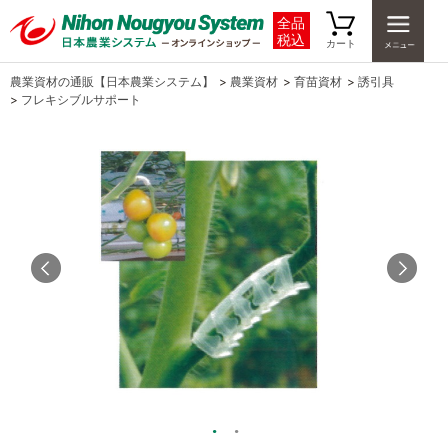
全品
税込
カート
農業資材の通販【日本農業システム】
>
農業資材
>
育苗資材
>
誘引具
>
フレキシブルサポート