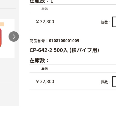
在庫数：1
単価
￥32,800
個数：
商品番号：0108100001009
CP-642-2 500入 (横パイプ用)
在庫数：
農電マット 単相
光分解テープ（マッ
ラン
単価
クステープナー用）
￥19,980
￥3,4
￥1,340
￥32,800
個数：