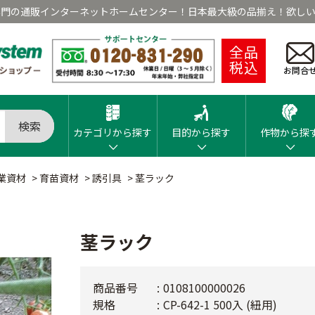
専門の通販インターネットホームセンター！日本最大級の品揃え！欲しい
全品
税込
お問合
検索
カテゴリから探す
目的から探す
作物から探
業資材
>
育苗資材
>
誘引具
>
茎ラック
茎ラック
商品番号
0108100000026
規格
CP-642-1 500入 (紐用)