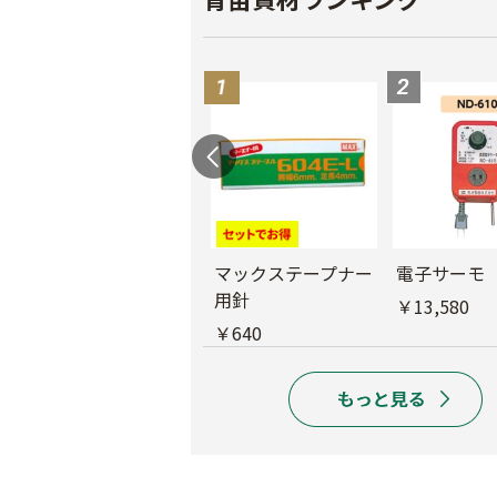
バインダー紐 ジュ
マックステープナー
電子サーモ
ート
用針
￥13,580
￥1,980
￥640