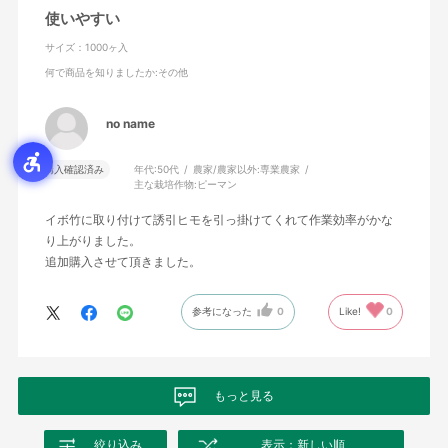
使いやすい
サイズ：1000ヶ入
何で商品を知りましたか
:その他
no name
購入確認済み
年代:
50代
農家/農家以外:
専業農家
主な栽培作物:
ピーマン
イボ竹に取り付けて誘引ヒモを引っ掛けてくれて作業効率がかな
り上がりました。
追加購入させて頂きました。
参考になった
0
Like!
0
もっと見る
絞り込み
表示：新しい順