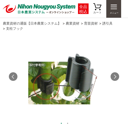
全品
税込
カート
農業資材の通販【日本農業システム】
>
農業資材
>
育苗資材
>
誘引具
>
支柱フック