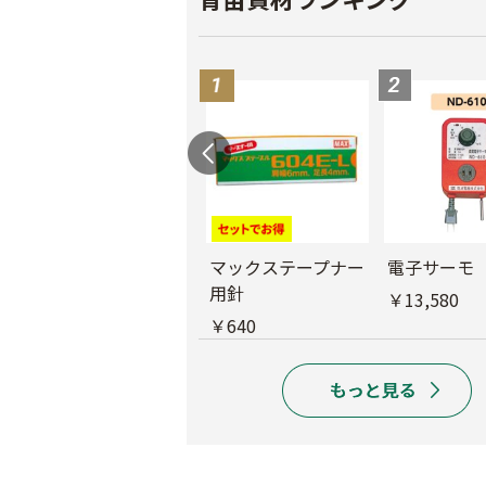
バインダー紐 ジュ
マックステープナー
電子サーモ
ート
用針
￥13,580
￥1,980
￥640