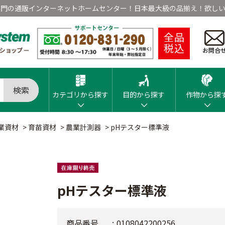
専門の通販インターネットホームセンター！日本最大級の品揃え！欲しい
全品
税込
お問合
検索
カテゴリから探す
目的から探す
作物から探
業資材
>
育苗資材
>
農業計測器
>
pHテスター標準液
pHテスター標準液
商品番号
0108042200256