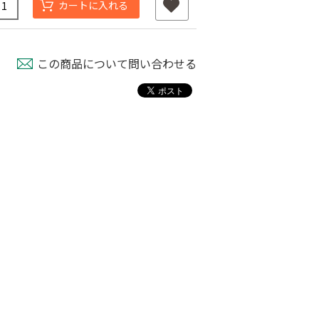
カートに入れる
この商品について問い合わせる
ナーピン
バインダー紐 ジュ
マックステープナー
ート
用針
80
￥1,980
￥640