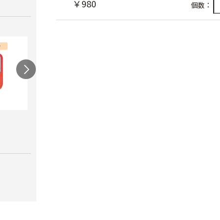
￥980
個数：
農電マット 単相
光分解テープ（マッ
ラン
クステープナー用）
￥19,980
￥3,4
￥1,340