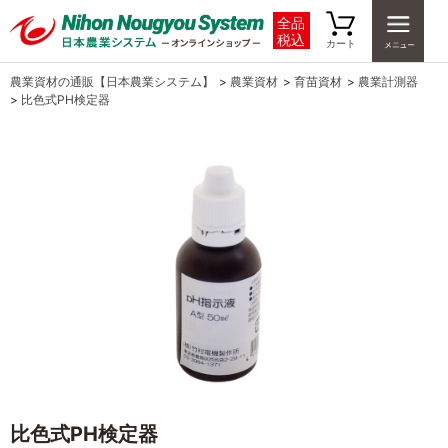
全品
税込
カート
農業資材の通販【日本農業システム】
>
農業資材
>
育苗資材
>
農業計測器
>
比色式PH検定器
比色式PH検定器