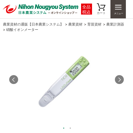
全品
税込
カート
農業資材の通販【日本農業システム】
>
農業資材
>
育苗資材
>
農業計測器
>
硝酸イオンメーター