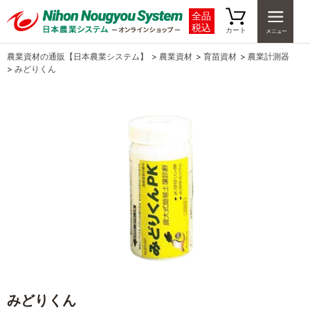
全品
税込
カート
農業資材の通販【日本農業システム】
>
農業資材
>
育苗資材
>
農業計測器
>
みどりくん
みどりくん