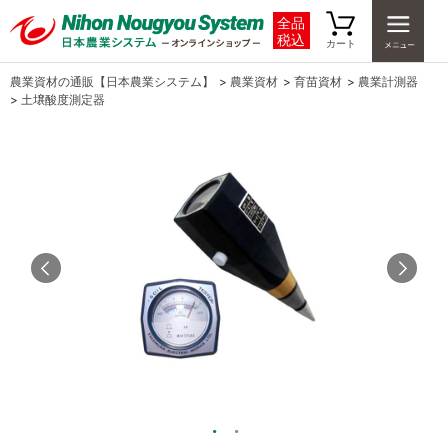
全品
税込
カート
農業資材の通販【日本農業システム】
>
農業資材
>
育苗資材
>
農業計測器
>
土壌酸度測定器