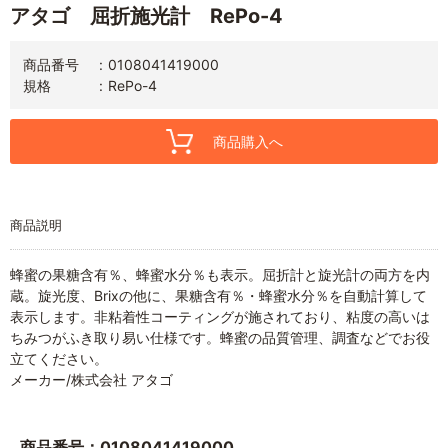
アタゴ 屈折施光計 RePo-4
商品番号
0108041419000
規格
RePo-4
商品購入へ
商品説明
蜂蜜の果糖含有％、蜂蜜水分％も表示。屈折計と旋光計の両方を内
蔵。旋光度、Brixの他に、果糖含有％・蜂蜜水分％を自動計算して
表示します。非粘着性コーティングが施されており、粘度の高いは
ちみつがふき取り易い仕様です。蜂蜜の品質管理、調査などでお役
立てください。
メーカー/株式会社 アタゴ
商品番号：0108041419000