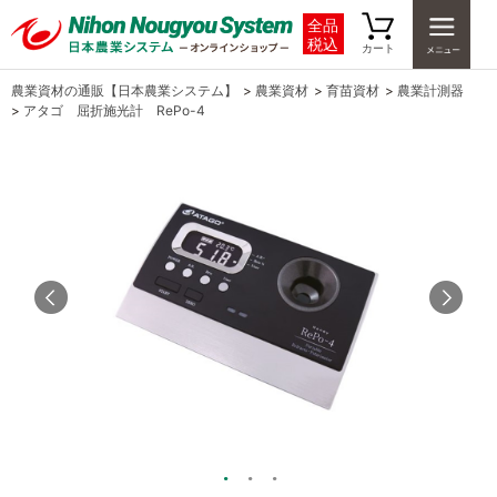
全品
税込
カート
農業資材の通販【日本農業システム】
>
農業資材
>
育苗資材
>
農業計測器
>
アタゴ 屈折施光計 RePo-4