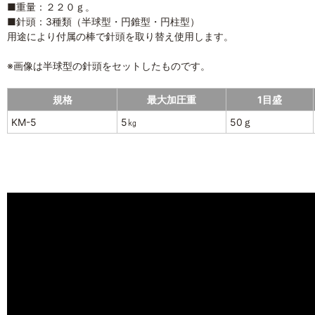
■重量：２２０ｇ。
■針頭：3種類（半球型・円錐型・円柱型）
用途により付属の棒で針頭を取り替え使用します。
※画像は半球型の針頭をセットしたものです。
規格
最大加圧重
1目盛
KM-5
5㎏
50ｇ