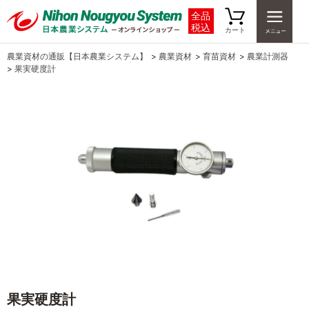
全品
税込
カート
農業資材の通販【日本農業システム】
>
農業資材
>
育苗資材
>
農業計測器
>
果実硬度計
果実硬度計