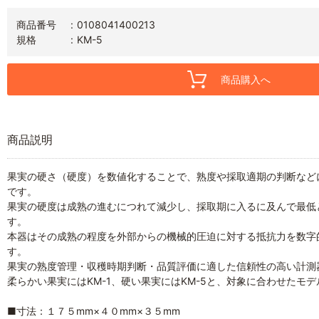
商品番号
0108041400213
規格
KM-5
商品購入へ
商品説明
果実の硬さ（硬度）を数値化することで、熟度や採取適期の判断など
です。
果実の硬度は成熟の進むにつれて減少し、採取期に入るに及んで最低
す。
本器はその成熟の程度を外部からの機械的圧迫に対する抵抗力を数字
す。
果実の熟度管理・収穫時期判断・品質評価に適した信頼性の高い計測
柔らかい果実にはKM-1、硬い果実にはKM-5と、対象に合わせたモ
■寸法：１７５mm×４０mm×３５mm