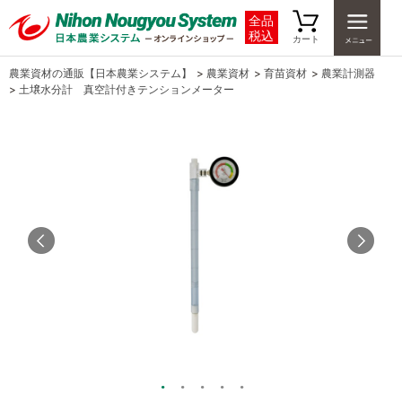
全品
税込
カート
農業資材の通販【日本農業システム】
>
農業資材
>
育苗資材
>
農業計測器
>
土壌水分計 真空計付きテンションメーター