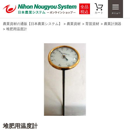
全品
税込
カート
農業資材の通販【日本農業システム】
>
農業資材
>
育苗資材
>
農業計測器
>
堆肥用温度計
堆肥用温度計