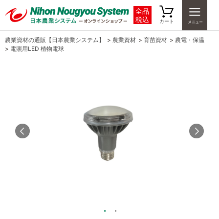
全品
税込
カート
農業資材の通販【日本農業システム】
>
農業資材
>
育苗資材
>
農電・保温
>
電照用LED 植物電球