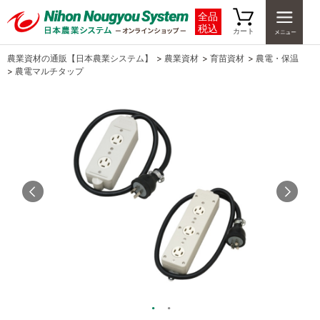
全品
税込
カート
農業資材の通販【日本農業システム】
>
農業資材
>
育苗資材
>
農電・保温
>
農電マルチタップ