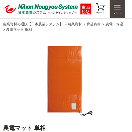
全品
税込
カート
農業資材の通販【日本農業システム】
>
農業資材
>
育苗資材
>
農電・保温
>
農電マット 単相
農電マット 単相