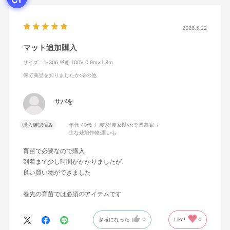
2026.5.22
マット追加購入
サイズ：1-306 単相 100V 0.9m×1.8m
何で商品を知りましたか
:その他
サバを
購入確認済み
年代:
40代
農家/農家以外:
専業農家
主な栽培作物:
里いも
育苗で必要なので購入
到着まで少し時間がかかりましたが
良い買い物ができました
春先の育苗では必須のアイテムです
参考になった
0
Like!
0