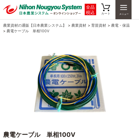
全品
税込
カート
農業資材の通販【日本農業システム】
>
農業資材
>
育苗資材
>
農電・保温
>
農電ケーブル 単相100V
農電ケーブル 単相100V