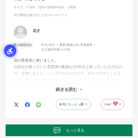
サイズ：1-500 100V×500W×62ｍ 2坪用
何で商品を知りましたか
:ホームページ
花犬
購入確認済み
年代:
40代
農家/農家以外:
専業農家
主な栽培作物:
その他
花の育苗床に使いました。
以前父が使っていた育苗床の配線が30年以上使っていたものなの
で、交換しました。シンプルなものなので、わかりやすくしかも
お安く手に入って助かりました。こんなことならもっと早くやり
換えても良かったかもです。以前と同じ温度は最低20〜25℃保て
続きを読む
ています。
参考になった
0
Like!
0
もっと見る