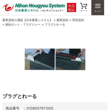
全品
税込
カート
農業資材の通販【日本農業システム】
>
農業資材
>
育苗資材
>
連結ポット・プラグトレー
>
プラグとれーる
プラグとれーる
商品番号
0108007911005