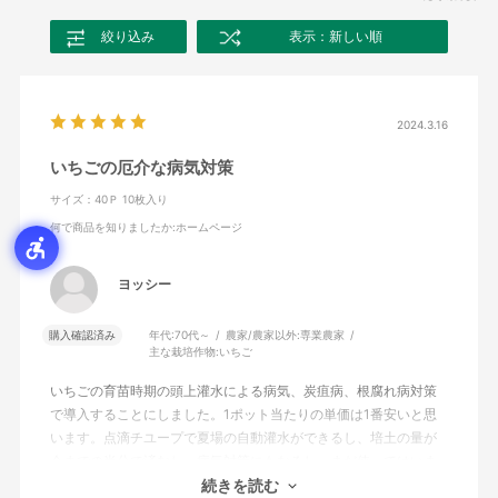
絞り込み
表示：新しい順
2024.3.16
いちごの厄介な病気対策
サイズ：40Ｐ 10枚入り
何で商品を知りましたか
:ホームページ
ヨッシー
購入確認済み
年代:
70代～
農家/農家以外:
専業農家
主な栽培作物:
いちご
いちごの育苗時期の頭上灌水による病気、炭疽病、根腐れ病対策
で導入することにしました。1ポット当たりの単価は1番安いと思
います。点滴チユープで夏場の自動灌水ができるし、培土の量が
今までの半分で済むし、病気対策にもなるし、まだ使ってはいま
せんが期待しています。
続きを読む