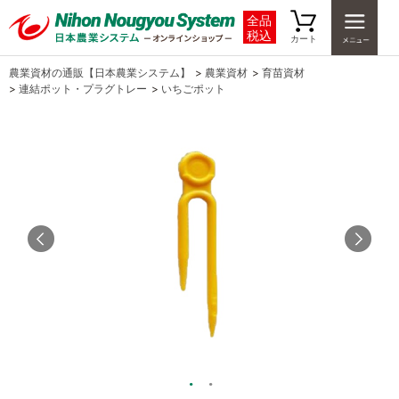
全品
税込
カート
農業資材の通販【日本農業システム】
>
農業資材
>
育苗資材
>
連結ポット・プラグトレー
>
いちごポット