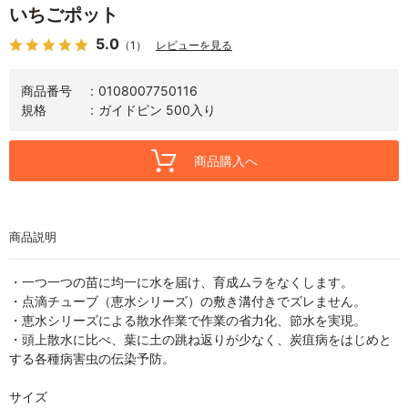
いちごポット
5.0
（1）
レビューを見る
商品番号
0108007750116
規格
ガイドピン 500入り
商品購入へ
商品説明
・一つ一つの苗に均一に水を届け、育成ムラをなくします。
・点滴チューブ（恵水シリーズ）の敷き溝付きでズレません。
・恵水シリーズによる散水作業で作業の省力化、節水を実現。
・頭上散水に比べ、葉に土の跳ね返りが少なく、炭疽病をはじめと
する各種病害虫の伝染予防。
サイズ