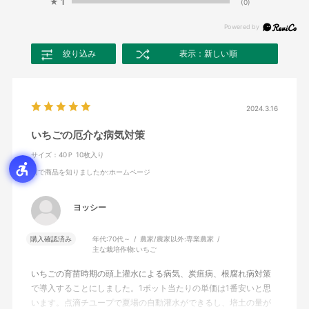
★
1
(0)
絞り込み
表示：新しい順
2024.3.16
いちごの厄介な病気対策
サイズ：40Ｐ 10枚入り
何で商品を知りましたか
:ホームページ
ヨッシー
購入確認済み
年代:
70代～
農家/農家以外:
専業農家
主な栽培作物:
いちご
いちごの育苗時期の頭上灌水による病気、炭疽病、根腐れ病対策
で導入することにしました。1ポット当たりの単価は1番安いと思
います。点滴チユープで夏場の自動灌水ができるし、培土の量が