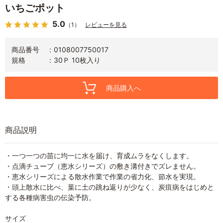
いちごポット
5.0
（1）
レビューを見る
商品番号
0108007750017
規格
30Ｐ 10枚入り
商品購入へ
商品説明
・一つ一つの苗に均一に水を届け、育成ムラをなくします。
・点滴チューブ（恵水シリーズ）の敷き溝付きでズレません。
・恵水シリーズによる散水作業で作業の省力化、節水を実現。
・頭上散水に比べ、葉に土の跳ね返りが少なく、炭疽病をはじめと
する各種病害虫の伝染予防。
サイズ