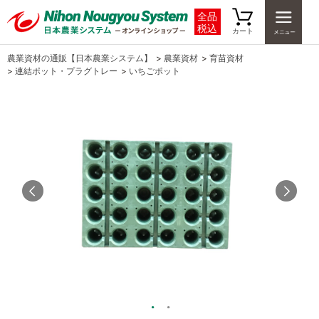
全品
税込
カート
農業資材の通販【日本農業システム】
>
農業資材
>
育苗資材
>
連結ポット・プラグトレー
>
いちごポット