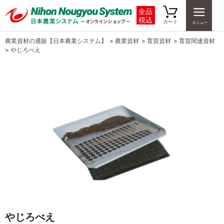
全品
税込
カート
農業資材の通販【日本農業システム】
>
農業資材
>
育苗資材
>
育苗関連資材
>
やじろべえ
やじろべえ