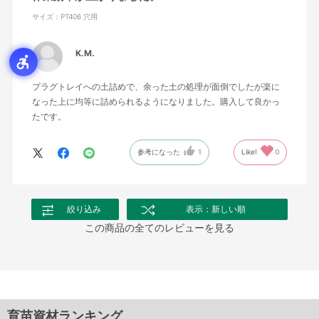
サイズ：PT406 穴用
K.M.
プラグトレイへの土詰めで、余った土の処理が面倒でしたが楽に
なった上に均等に詰められるようになりました。購入して良かっ
たです。
参考になった
1
Like!
0
絞り込み
表示：新しい順
この商品の全てのレビューを見る
育苗資材ランキング