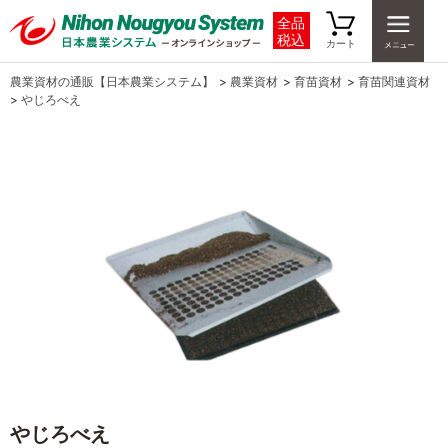
全品
税込
カート
農業資材の通販【日本農業システム】
>
農業資材
>
育苗資材
>
育苗関連資材
>
やじろべえ
やじろべえ