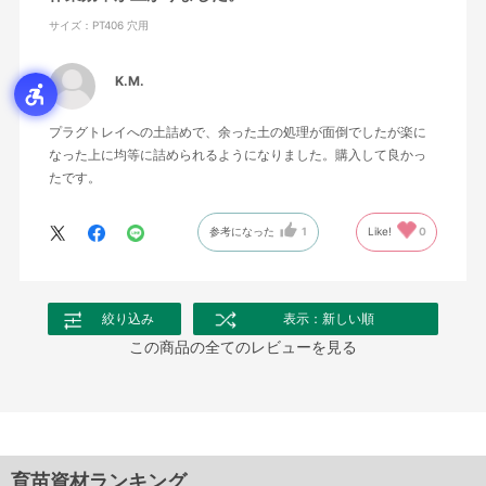
サイズ：PT406 穴用
K.M.
プラグトレイへの土詰めで、余った土の処理が面倒でしたが楽に
なった上に均等に詰められるようになりました。購入して良かっ
たです。
参考になった
1
Like!
0
絞り込み
表示：新しい順
この商品の全てのレビューを見る
育苗資材ランキング