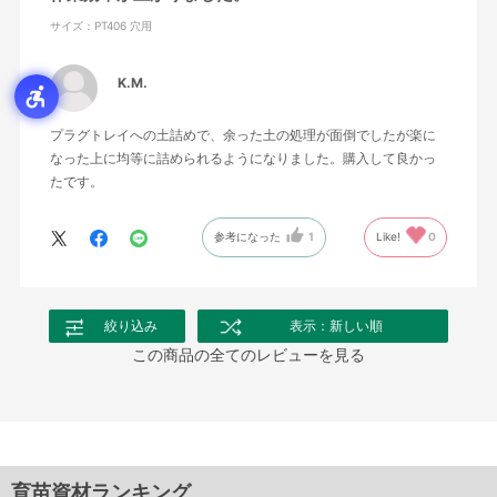
サイズ：PT406 穴用
K.M.
プラグトレイへの土詰めで、余った土の処理が面倒でしたが楽に
なった上に均等に詰められるようになりました。購入して良かっ
たです。
参考になった
1
Like!
0
絞り込み
表示：新しい順
この商品の全てのレビューを見る
育苗資材ランキング