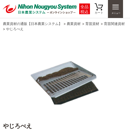
全品
税込
カート
農業資材の通販【日本農業システム】
>
農業資材
>
育苗資材
>
育苗関連資材
>
やじろべえ
やじろべえ