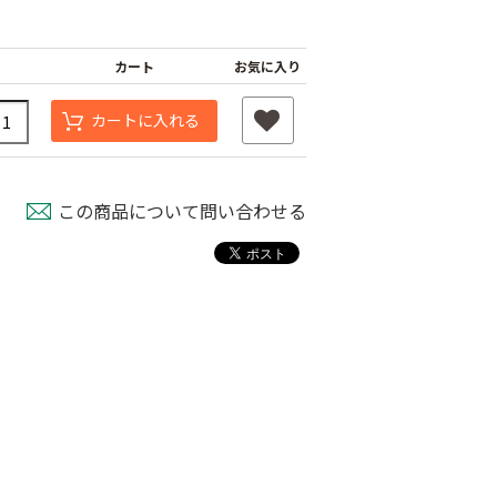
カート
お気に入り
カートに入れる
この商品について問い合わせる
ナーピン
バインダー紐 ジュ
マックステープナー
ート
用針
80
￥1,980
￥640