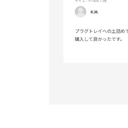
サイズ：PT406 穴用
K.M.
プラグトレイへの土詰め
購入して良かったです。