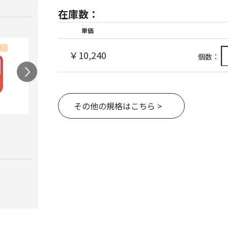
在庫数：
単価
￥10,240
個数：
その他の規格はこちら >
農電マット 単相
光分解テープ（マッ
ラン
クステープナー用）
￥19,980
￥3,4
￥1,340