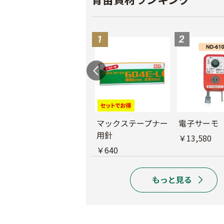
バインダー紐 ジュ
マックステープナー
電子サーモ
ート
用針
￥13,580
￥1,980
￥640