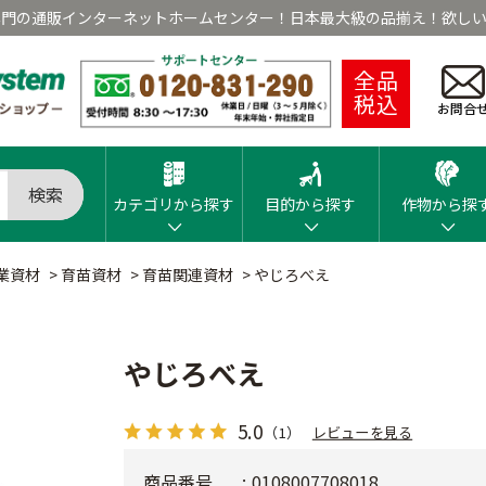
専門の通販インターネットホームセンター！日本最大級の品揃え！欲しい
全品
税込
お問合
検索
カテゴリから探す
目的から探す
作物から探
業資材
>
育苗資材
>
育苗関連資材
>
やじろべえ
やじろべえ
5.0
（1）
レビューを見る
商品番号
0108007708018