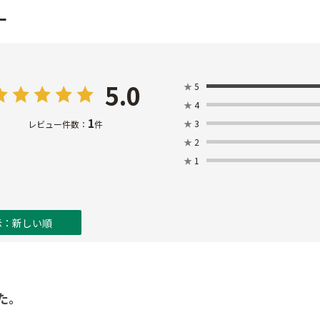
ー
5.0
★
5
★
4
1
★
3
レビュー件数：
件
★
2
★
1
示：新しい順
た。