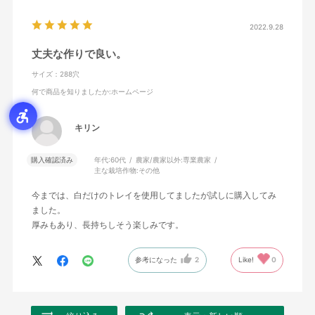
2022.9.28
丈夫な作りで良い。
サイズ：288穴
何で商品を知りましたか
:ホームページ
キリン
購入確認済み
年代:
60代
農家/農家以外:
専業農家
主な栽培作物:
その他
今までは、白だけのトレイを使用してましたが試しに購入してみ
ました。
厚みもあり、長持ちしそう楽しみです。
参考になった
2
Like!
0