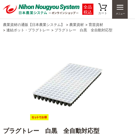
全品
税込
カート
農業資材の通販【日本農業システム】
>
農業資材
>
育苗資材
>
連結ポット・プラグトレー
>
プラグトレー 白黒 全自動対応型
プラグトレー 白黒 全自動対応型