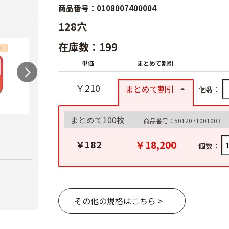
商品番号：0108007400004
128穴
在庫数：199
単価
まとめて割引
￥210
まとめて割引
個数：
まとめて100枚
商品番号：5012071001003
農電マット 単相
光分解テープ（マッ
ラン
クステープナー用）
￥19,980
￥3,4
￥18,200
￥182
個数：
￥1,340
その他の規格はこちら >