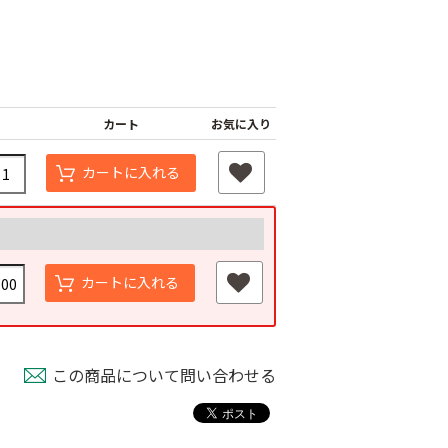
カート
お気に入り
カートに入れる
ナーピン
バインダー紐 ジュ
マックステープナー
ート
用針
80
カートに入れる
￥1,980
￥640
この商品について問い合わせる