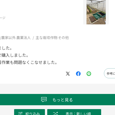
ージ
/農家以外:
農業法人
主な栽培作物:
その他
ました。
で購入しました。
苗作業も問題なくこなせました。
参考
もっと見る
絞り込み
表示：新しい順