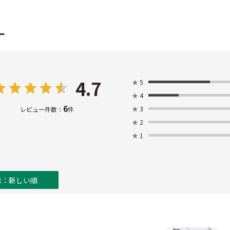
ー
4.7
★
5
★
4
6
★
3
レビュー件数：
件
★
2
★
1
示：新しい順