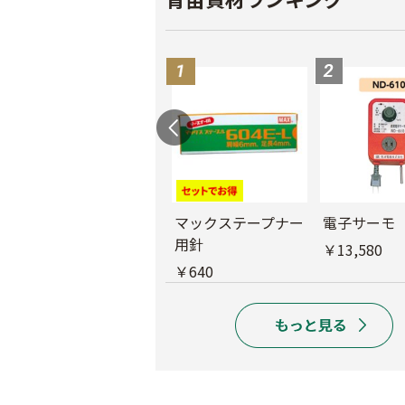
バインダー紐 ジュ
マックステープナー
電子サーモ
ート
用針
￥13,580
￥1,980
￥640