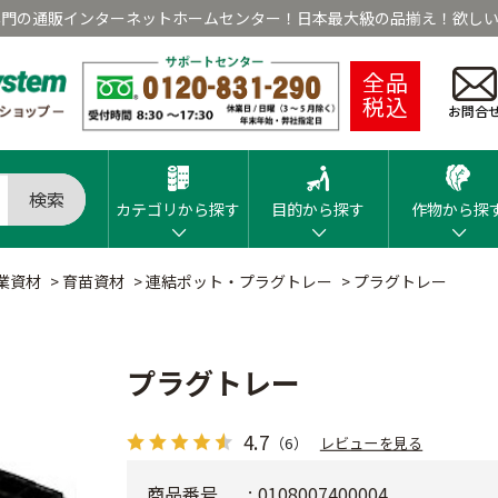
専門の通販インターネットホームセンター！日本最大級の品揃え！欲しい
全品
税込
お問合
検索
カテゴリから探す
目的から探す
作物から探
業資材
>
育苗資材
>
連結ポット・プラグトレー
>
プラグトレー
プラグトレー
4.7
（6）
レビューを見る
商品番号
0108007400004