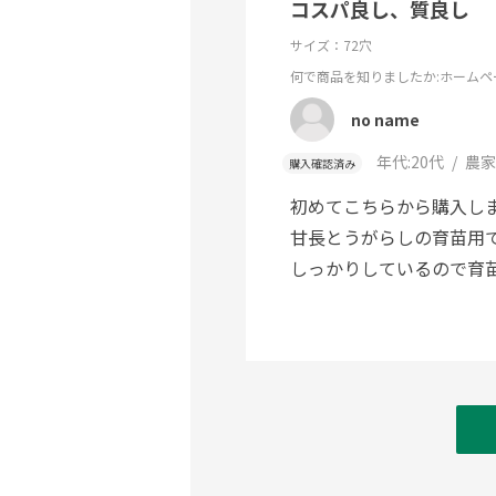
コスパ良し、質良し
サイズ：72穴
何で商品を知りましたか
:ホームペ
no name
年代:
20代
農家
購入確認済み
初めてこちらから購入し
甘長とうがらしの育苗用
しっかりしているので育