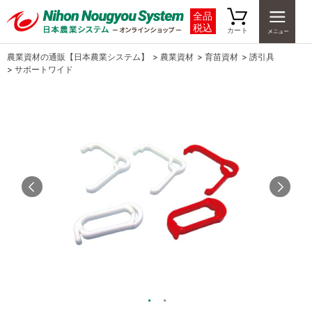
全品
税込
カート
農業資材の通販【日本農業システム】
>
農業資材
>
育苗資材
>
誘引具
>
サポートワイド