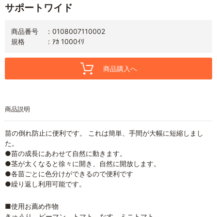
サポートワイド
商品番号
0108007110002
規格
ｱｶ 1000ｲﾘ
商品購入へ
商品説明
苗の倒れ防止に便利です。 これは簡単、手間が大幅に短縮しまし
た。
●苗の成長にあわせて自然に動きます。
●茎が太くなると徐々に開き、自然に開放します。
●各苗ごとに色分けができるので便利です
●繰り返し利用可能です。
■使用お薦め作物
きゅうり ピーマン トマト なす ミニトマト