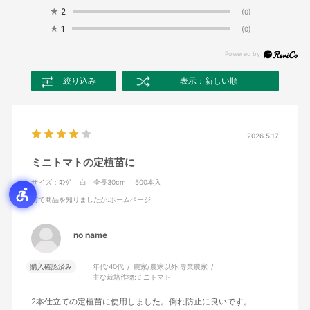
★
2
(0)
★
1
(0)
絞り込み
表示：新しい順
2026.5.17
ミニトマトの定植苗に
サイズ：ﾛﾝｸﾞ 白 全長30cm 500本入
何で商品を知りましたか
:ホームページ
no name
購入確認済み
年代:
40代
農家/農家以外:
専業農家
主な栽培作物:
ミニトマト
2本仕立ての定植苗に使用しました。倒れ防止に良いです。