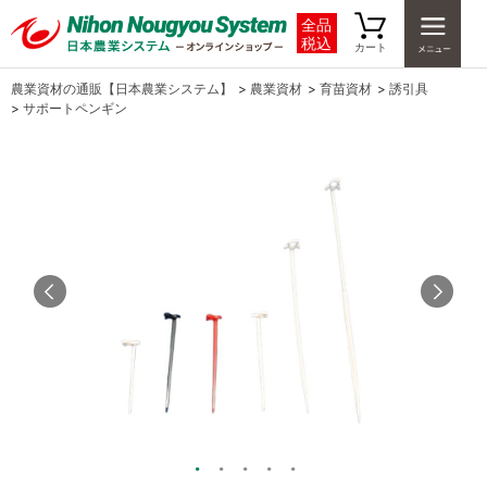
全品
税込
カート
農業資材の通販【日本農業システム】
>
農業資材
>
育苗資材
>
誘引具
>
サポートペンギン