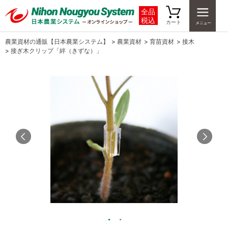
全品
税込
カート
農業資材の通販【日本農業システム】
>
農業資材
>
育苗資材
>
接木
>
接ぎ木クリップ「絆（きずな）」