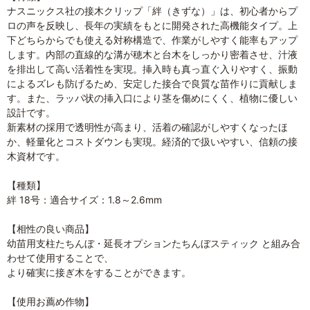
ナスニックス社の接木クリップ「絆（きずな）」は、初心者からプ
ロの声を反映し、長年の実績をもとに開発された高機能タイプ。上
下どちらからでも使える対称構造で、作業がしやすく能率もアップ
します。内部の直線的な溝が穂木と台木をしっかり密着させ、汁液
を排出して高い活着性を実現。挿入時も真っ直ぐ入りやすく、振動
によるズレも防げるため、安定した接合で良質な苗作りに貢献しま
す。また、ラッパ状の挿入口により茎を傷めにくく、植物に優しい
設計です。
新素材の採用で透明性が高まり、活着の確認がしやすくなったほ
か、軽量化とコストダウンも実現。経済的で扱いやすい、信頼の接
木資材です。
【種類】
絆 18号：適合サイズ：1.8～2.6mm
【相性の良い商品】
幼苗用支柱たちんぼ・延長オプションたちんぼスティック と組み合
わせて使用することで、
より確実に接ぎ木をすることができます。
【使用お薦め作物】