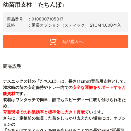
幼苗用支柱「たちんぼ」
商品番号
0108007105817
規格
延長オプション（スティック） 21CM 1,000本入
商品購入へ
商品説明
ナスニックス社の「たちんぼ」は、長さ11cmの育苗用支柱として、
灌水時の苗の安定保持やトレー内での
安全な運搬をサポートする万
能資材
です。
装着はワンタッチで簡単、誰でもスピーディーに取り付けられるた
め、
育苗現場での作業効率と標準化に大きく貢献
ています。
さらに、定植前の生長した苗をしっかり支えたい場合には、オプシ
ョンの
「たちんぼスティック」を組み合わせることで全長21cmに延長可