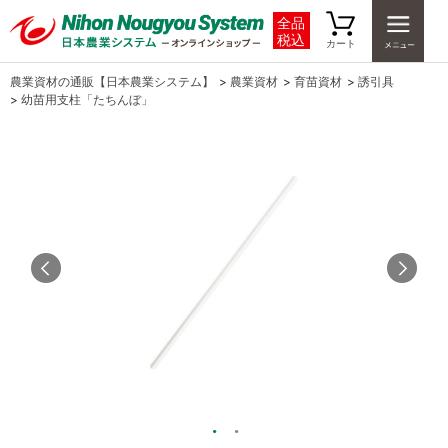
全品
税込
カート
農業資材の通販【日本農業システム】
>
農業資材
>
育苗資材
>
誘引具
>
幼苗用支柱「たちんぼ」