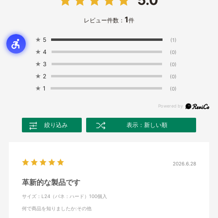
5.0
1
レビュー件数：
件
★
5
(1)
★
4
(0)
★
3
(0)
★
2
(0)
★
1
(0)
絞り込み
表示：新しい順
2026.6.28
革新的な製品です
サイズ：L24（バネ：ハード）100個入
何で商品を知りましたか
:その他