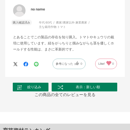
no name
購入確認済み
年代:
60代
農家/農家以外:
兼業農家
主な栽培作物:
トマト
とあることでこの製品の存在を知り購入。トマトやキュウリの栽
培に使用しています。紐をがっちりと掴みながらも茎を優しくホ
ールドする性能は、まさに革新的です。
参考になった
0
Like!
0
絞り込み
表示：新しい順
この商品の全てのレビューを見る