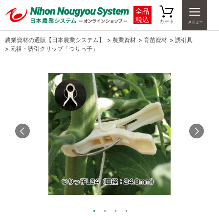
全品
税込
カート
農業資材の通販【日本農業システム】
>
農業資材
>
育苗資材
>
誘引具
>
元祖・誘引クリップ「つりっ子」