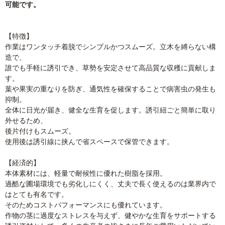
可能です。
【特徴】
作業はワンタッチ着脱でシンプルかつスムーズ。立木を縛らない構
造で、
誰でも手軽に誘引でき、草勢を安定させて高品質な収穫に貢献しま
す。
葉や果実の重なりを防ぎ、通気性を確保することで病害虫の発生も
抑制。
全体に日光が届き、健全な生育を促します。誘引紐ごと簡単に取り
外せるため、
後片付けもスムーズ。
使用後は誘引線に挟んで省スペースで保管できます。
【経済的】
本体素材には、軽量で耐候性に優れた樹脂を採用。
過酷な圃場環境でも劣化しにくく、丈夫で長く使えるのは業界内で
はとても有名です。
そのためコストパフォーマンスにも優れています。
作物の茎に過度なストレスを与えず、健やかな生育をサポートする