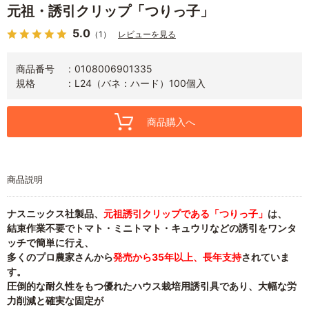
元祖・誘引クリップ「つりっ子」
5.0
（1）
レビューを見る
商品番号
0108006901335
規格
L24（バネ：ハード）100個入
商品購入へ
商品説明
ナスニックス社製品、
元祖誘引クリップである「つりっ子」
は、
結束作業不要でトマト・ミニトマト・キュウリなどの誘引をワンタ
ッチで簡単に行え、
多くのプロ農家さんから
発売から35年以上、長年支持
されていま
す。
圧倒的な耐久性をもつ優れたハウス栽培用誘引具であり、大幅な労
力削減と確実な固定が