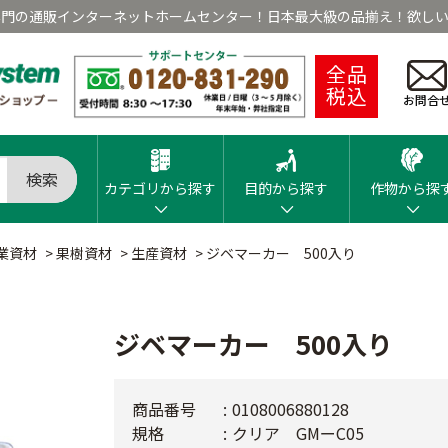
専門の通販インターネットホームセンター！日本最大級の品揃え！欲しい
全品
税込
お問合
検索
カテゴリから探す
目的から探す
作物から探
業資材
>
果樹資材
>
生産資材
>
ジベマーカー 500入り
ジベマーカー 500入り
商品番号
0108006880128
規格
クリア GMーC05