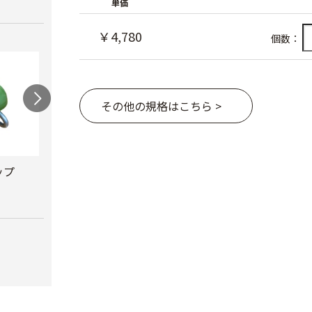
単価
￥4,780
個数：
その他の規格はこちら >
ップ
兼用キャップ
防鳥キャップ
葯採
￥490
￥1,980
￥222,