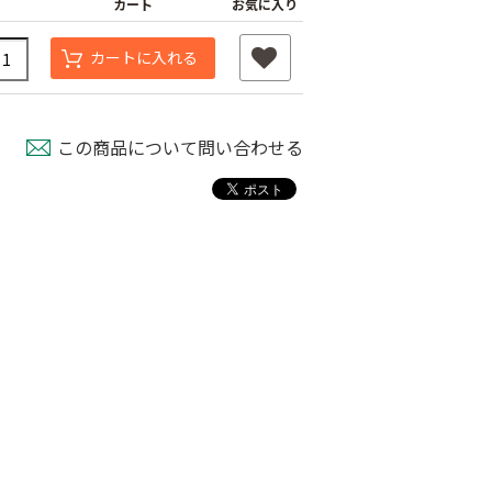
カート
お気に入り
カートに入れる
この商品について問い合わせる
もも袋 ピーチ３号
ミニティーアンカー
取機
￥640
￥3,480
800