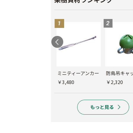
もも袋 ピーチ３号
ミニティーアンカー
防鳥吊キャ
￥640
￥3,480
￥2,320